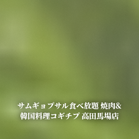
この店舗情報をシェアする
サムギョプサル食べ放題 焼肉&韓国料理コギチプ 高田馬場
サムギョプサル食べ放題 焼肉&
店
韓国料理コギチプ 高田馬場店
東京都新宿区高田馬場１－３１－８ ダイカンプラザ1F
https://misoritakadanobaba.owst.jp/
お店情報をコピー